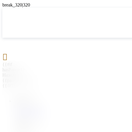

{{#if
hasParent}}
Назад
{{parentName}}
{{/if}}
{{#level0}}
{{#if
hasSubMenu}}
{{menuName}}
{{else}}
{{menuName}}
{{/if}}