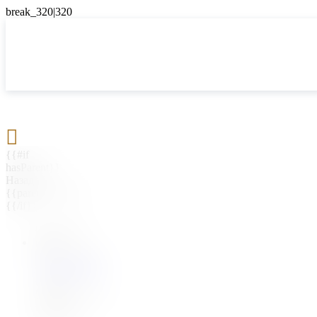

{{#if
hasParent}}
Назад
{{parentName}}
{{/if}}
{{#level0}}
{{#if
hasSubMenu}}
{{menuName}}
{{else}}
{{menuName}}
{{/if}}