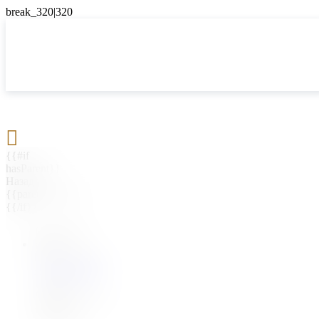

{{#if
hasParent}}
Назад
{{parentName}}
{{/if}}
{{#level0}}
{{#if
hasSubMenu}}
{{menuName}}
{{else}}
{{menuName}}
{{/if}}