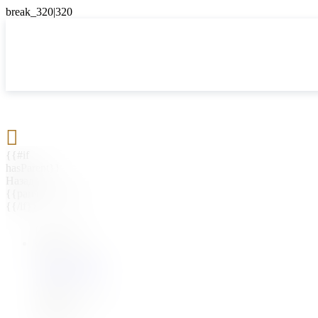

{{#if
hasParent}}
Назад
{{parentName}}
{{/if}}
{{#level0}}
{{#if
hasSubMenu}}
{{menuName}}
{{else}}
{{menuName}}
{{/if}}