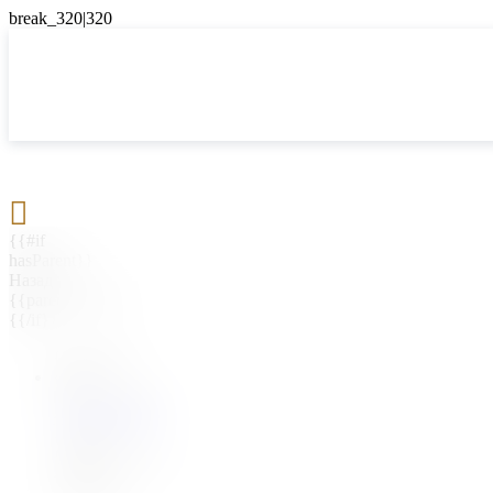

{{#if
hasParent}}
Назад
{{parentName}}
{{/if}}
{{#level0}}
{{#if
hasSubMenu}}
{{menuName}}
{{else}}
{{menuName}}
{{/if}}