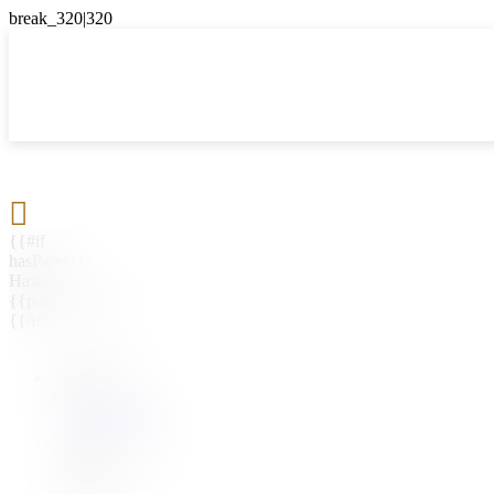

{{#if
hasParent}}
Назад
{{parentName}}
{{/if}}
{{#level0}}
{{#if
hasSubMenu}}
{{menuName}}
{{else}}
{{menuName}}
{{/if}}