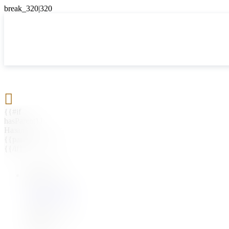

{{#if
hasParent}}
Назад
{{parentName}}
{{/if}}
{{#level0}}
{{#if
hasSubMenu}}
{{menuName}}
{{else}}
{{menuName}}
{{/if}}