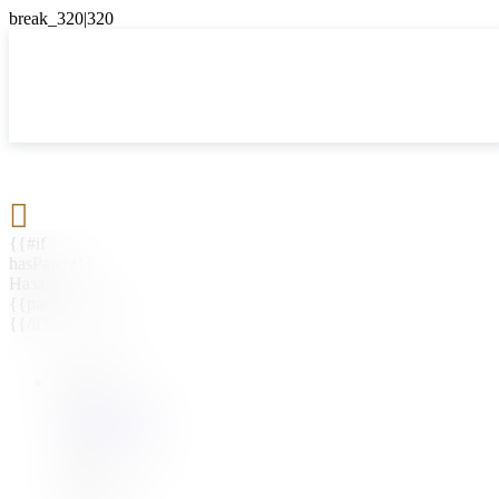

{{#if
hasParent}}
Назад
{{parentName}}
{{/if}}
{{#level0}}
{{#if
hasSubMenu}}
{{menuName}}
{{else}}
{{menuName}}
{{/if}}