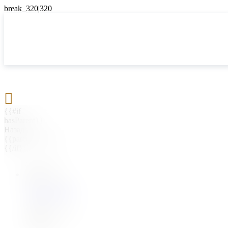

{{#if
hasParent}}
Назад
{{parentName}}
{{/if}}
{{#level0}}
{{#if
hasSubMenu}}
{{menuName}}
{{else}}
{{menuName}}
{{/if}}