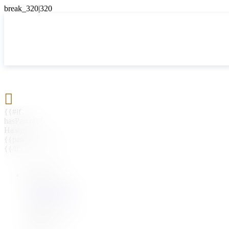

{{#if
hasParent}}
Назад
{{parentName}}
{{/if}}
{{#level0}}
{{#if
hasSubMenu}}
{{menuName}}
{{else}}
{{menuName}}
{{/if}}