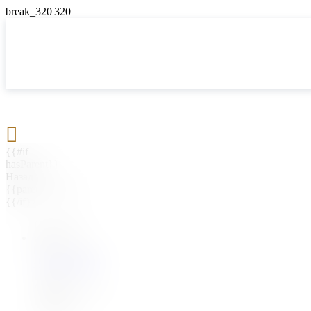

{{#if
hasParent}}
Назад
{{parentName}}
{{/if}}
{{#level0}}
{{#if
hasSubMenu}}
{{menuName}}
{{else}}
{{menuName}}
{{/if}}