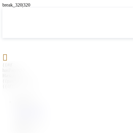

{{#if
hasParent}}
Назад
{{parentName}}
{{/if}}
{{#level0}}
{{#if
hasSubMenu}}
{{menuName}}
{{else}}
{{menuName}}
{{/if}}