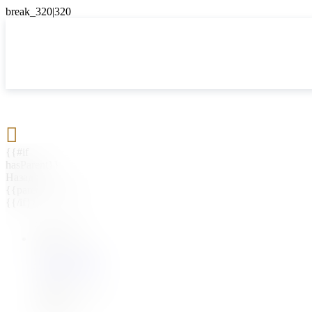

{{#if
hasParent}}
Назад
{{parentName}}
{{/if}}
{{#level0}}
{{#if
hasSubMenu}}
{{menuName}}
{{else}}
{{menuName}}
{{/if}}