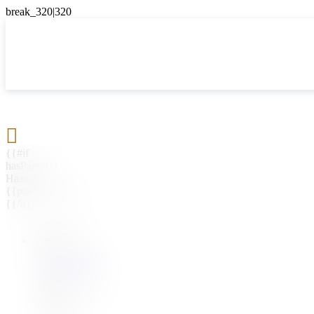

{{#if
hasParent}}
Назад
{{parentName}}
{{/if}}
{{#level0}}
{{#if
hasSubMenu}}
{{menuName}}
{{else}}
{{menuName}}
{{/if}}