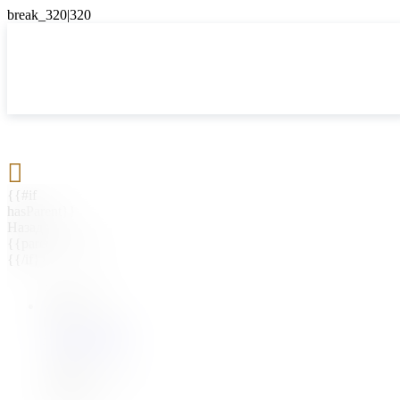

{{#if
hasParent}}
Назад
{{parentName}}
{{/if}}
{{#level0}}
{{#if
hasSubMenu}}
{{menuName}}
{{else}}
{{menuName}}
{{/if}}