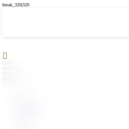

{{#if
hasParent}}
Назад
{{parentName}}
{{/if}}
{{#level0}}
{{#if
hasSubMenu}}
{{menuName}}
{{else}}
{{menuName}}
{{/if}}