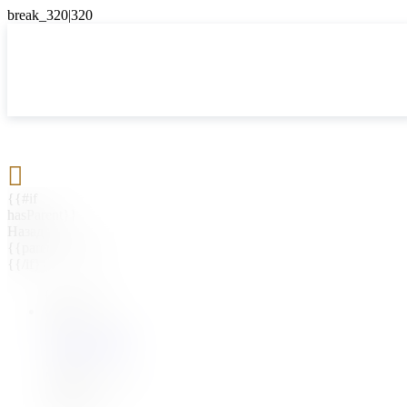

{{#if
hasParent}}
Назад
{{parentName}}
{{/if}}
{{#level0}}
{{#if
hasSubMenu}}
{{menuName}}
{{else}}
{{menuName}}
{{/if}}