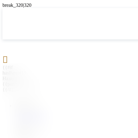

{{#if
hasParent}}
Назад
{{parentName}}
{{/if}}
{{#level0}}
{{#if
hasSubMenu}}
{{menuName}}
{{else}}
{{menuName}}
{{/if}}