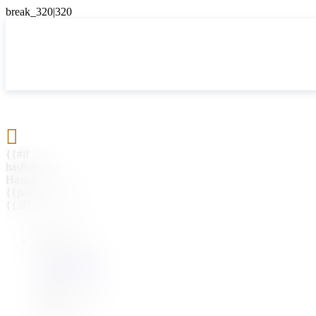

{{#if
hasParent}}
Назад
{{parentName}}
{{/if}}
{{#level0}}
{{#if
hasSubMenu}}
{{menuName}}
{{else}}
{{menuName}}
{{/if}}