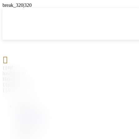

{{#if
hasParent}}
Назад
{{parentName}}
{{/if}}
{{#level0}}
{{#if
hasSubMenu}}
{{menuName}}
{{else}}
{{menuName}}
{{/if}}