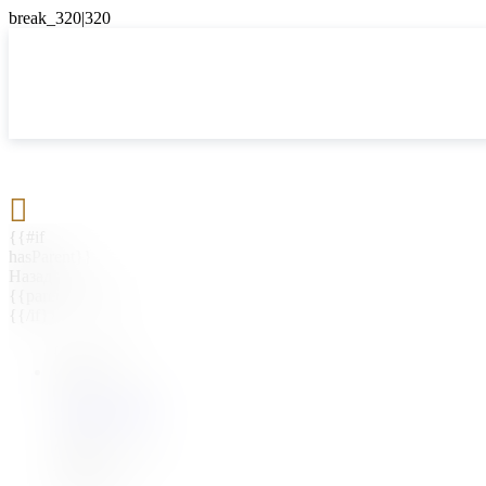

{{#if
hasParent}}
Назад
{{parentName}}
{{/if}}
{{#level0}}
{{#if
hasSubMenu}}
{{menuName}}
{{else}}
{{menuName}}
{{/if}}