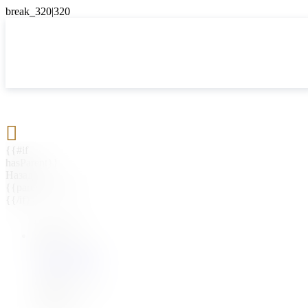

{{#if
hasParent}}
Назад
{{parentName}}
{{/if}}
{{#level0}}
{{#if
hasSubMenu}}
{{menuName}}
{{else}}
{{menuName}}
{{/if}}