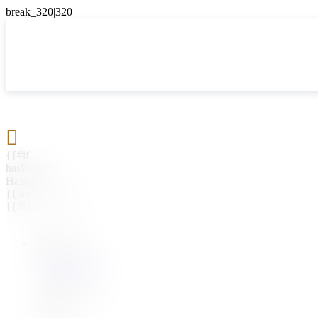

{{#if
hasParent}}
Назад
{{parentName}}
{{/if}}
{{#level0}}
{{#if
hasSubMenu}}
{{menuName}}
{{else}}
{{menuName}}
{{/if}}