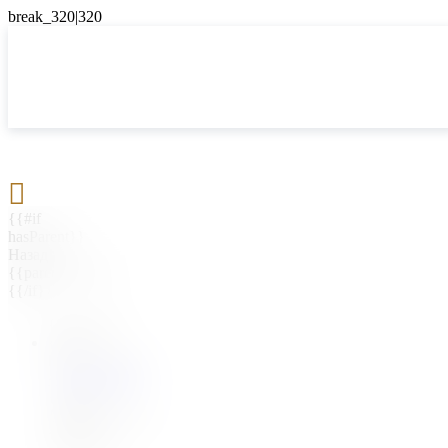

{{#if
hasParent}}
Назад
{{parentName}}
{{/if}}
{{#level0}}
{{#if
hasSubMenu}}
{{menuName}}
{{else}}
{{menuName}}
{{/if}}