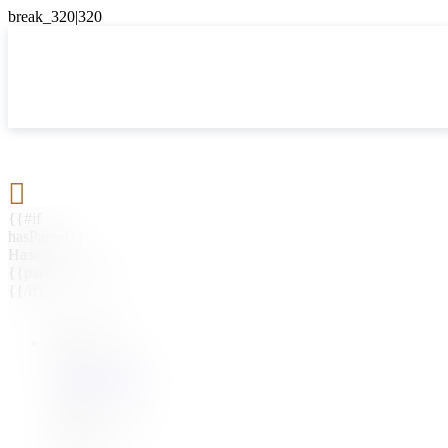

{{#if
hasParent}}
Назад
{{parentName}}
{{/if}}
{{#level0}}
{{#if
hasSubMenu}}
{{menuName}}
{{else}}
{{menuName}}
{{/if}}