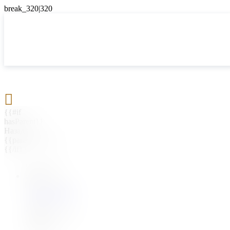

{{#if
hasParent}}
Назад
{{parentName}}
{{/if}}
{{#level0}}
{{#if
hasSubMenu}}
{{menuName}}
{{else}}
{{menuName}}
{{/if}}