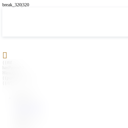

{{#if
hasParent}}
Назад
{{parentName}}
{{/if}}
{{#level0}}
{{#if
hasSubMenu}}
{{menuName}}
{{else}}
{{menuName}}
{{/if}}