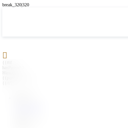

{{#if
hasParent}}
Назад
{{parentName}}
{{/if}}
{{#level0}}
{{#if
hasSubMenu}}
{{menuName}}
{{else}}
{{menuName}}
{{/if}}