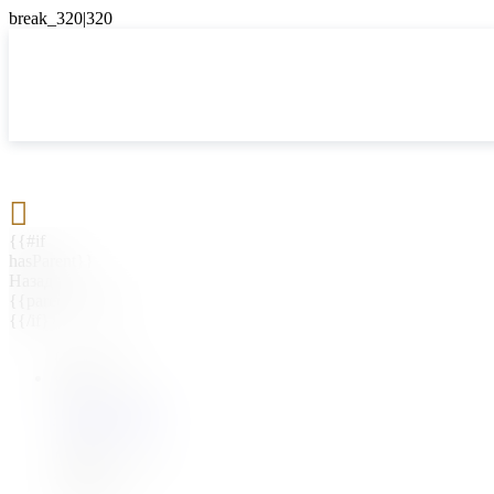

{{#if
hasParent}}
Назад
{{parentName}}
{{/if}}
{{#level0}}
{{#if
hasSubMenu}}
{{menuName}}
{{else}}
{{menuName}}
{{/if}}