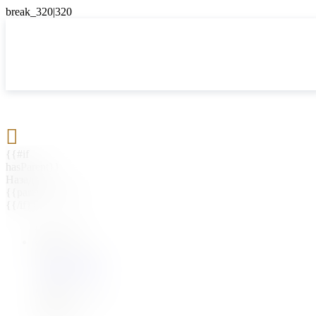

{{#if
hasParent}}
Назад
{{parentName}}
{{/if}}
{{#level0}}
{{#if
hasSubMenu}}
{{menuName}}
{{else}}
{{menuName}}
{{/if}}