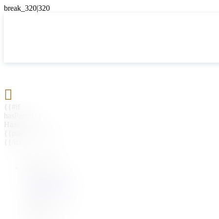

{{#if
hasParent}}
Назад
{{parentName}}
{{/if}}
{{#level0}}
{{#if
hasSubMenu}}
{{menuName}}
{{else}}
{{menuName}}
{{/if}}