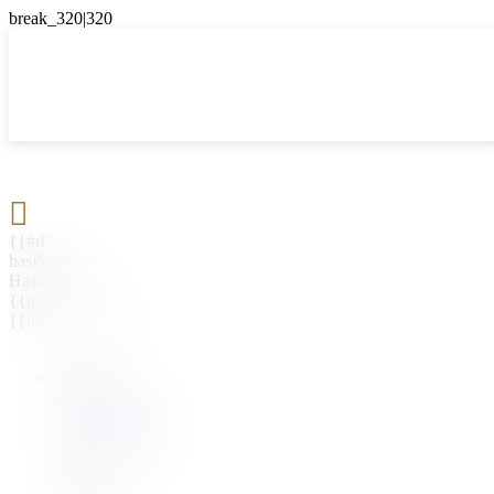

{{#if
hasParent}}
Назад
{{parentName}}
{{/if}}
{{#level0}}
{{#if
hasSubMenu}}
{{menuName}}
{{else}}
{{menuName}}
{{/if}}