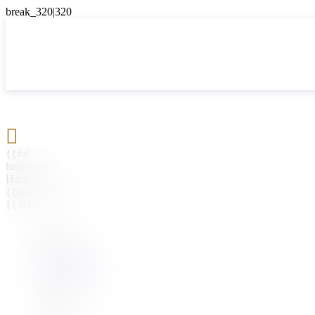

{{#if
hasParent}}
Назад
{{parentName}}
{{/if}}
{{#level0}}
{{#if
hasSubMenu}}
{{menuName}}
{{else}}
{{menuName}}
{{/if}}