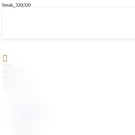

{{#if
hasParent}}
Назад
{{parentName}}
{{/if}}
{{#level0}}
{{#if
hasSubMenu}}
{{menuName}}
{{else}}
{{menuName}}
{{/if}}