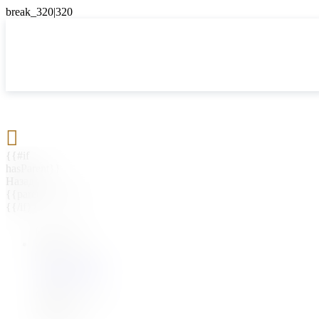

{{#if
hasParent}}
Назад
{{parentName}}
{{/if}}
{{#level0}}
{{#if
hasSubMenu}}
{{menuName}}
{{else}}
{{menuName}}
{{/if}}