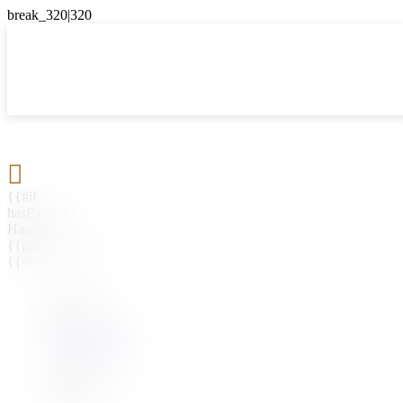

{{#if
hasParent}}
Назад
{{parentName}}
{{/if}}
{{#level0}}
{{#if
hasSubMenu}}
{{menuName}}
{{else}}
{{menuName}}
{{/if}}