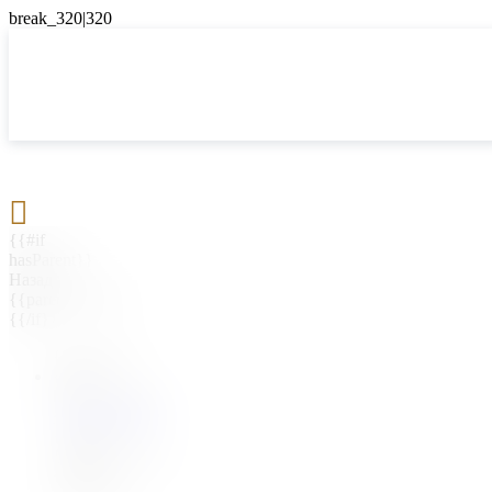

{{#if
hasParent}}
Назад
{{parentName}}
{{/if}}
{{#level0}}
{{#if
hasSubMenu}}
{{menuName}}
{{else}}
{{menuName}}
{{/if}}