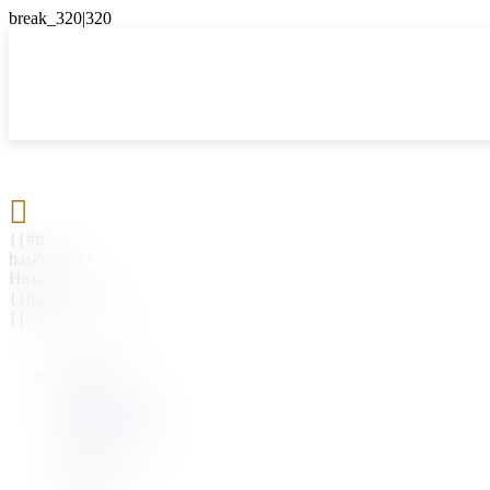

{{#if
hasParent}}
Назад
{{parentName}}
{{/if}}
{{#level0}}
{{#if
hasSubMenu}}
{{menuName}}
{{else}}
{{menuName}}
{{/if}}