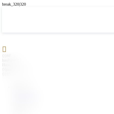

{{#if
hasParent}}
Назад
{{parentName}}
{{/if}}
{{#level0}}
{{#if
hasSubMenu}}
{{menuName}}
{{else}}
{{menuName}}
{{/if}}