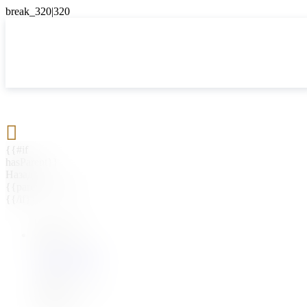

{{#if
hasParent}}
Назад
{{parentName}}
{{/if}}
{{#level0}}
{{#if
hasSubMenu}}
{{menuName}}
{{else}}
{{menuName}}
{{/if}}