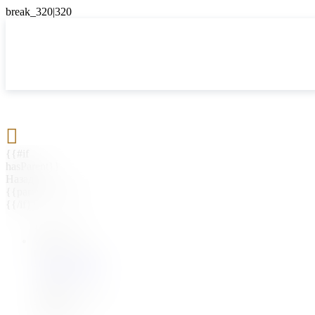

{{#if
hasParent}}
Назад
{{parentName}}
{{/if}}
{{#level0}}
{{#if
hasSubMenu}}
{{menuName}}
{{else}}
{{menuName}}
{{/if}}