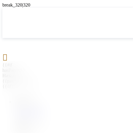

{{#if
hasParent}}
Назад
{{parentName}}
{{/if}}
{{#level0}}
{{#if
hasSubMenu}}
{{menuName}}
{{else}}
{{menuName}}
{{/if}}