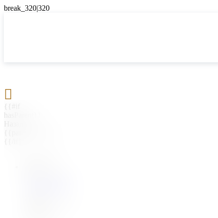

{{#if
hasParent}}
Назад
{{parentName}}
{{/if}}
{{#level0}}
{{#if
hasSubMenu}}
{{menuName}}
{{else}}
{{menuName}}
{{/if}}