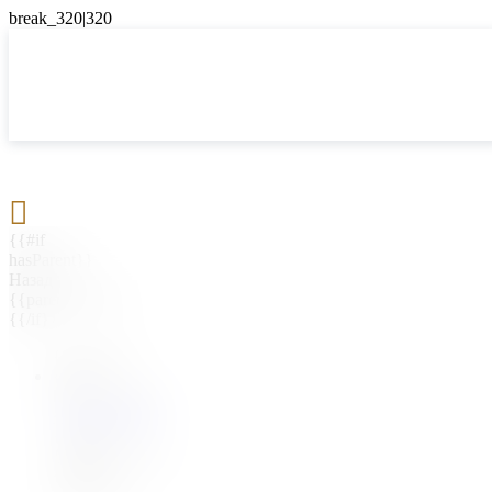

{{#if
hasParent}}
Назад
{{parentName}}
{{/if}}
{{#level0}}
{{#if
hasSubMenu}}
{{menuName}}
{{else}}
{{menuName}}
{{/if}}