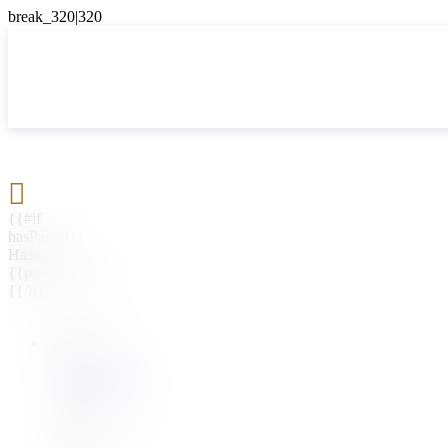

{{#if
hasParent}}
Назад
{{parentName}}
{{/if}}
{{#level0}}
{{#if
hasSubMenu}}
{{menuName}}
{{else}}
{{menuName}}
{{/if}}