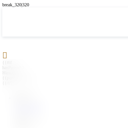

{{#if
hasParent}}
Назад
{{parentName}}
{{/if}}
{{#level0}}
{{#if
hasSubMenu}}
{{menuName}}
{{else}}
{{menuName}}
{{/if}}