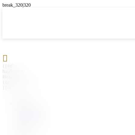

{{#if
hasParent}}
Назад
{{parentName}}
{{/if}}
{{#level0}}
{{#if
hasSubMenu}}
{{menuName}}
{{else}}
{{menuName}}
{{/if}}