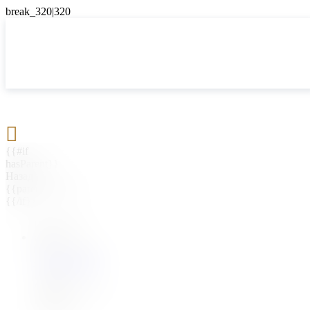

{{#if
hasParent}}
Назад
{{parentName}}
{{/if}}
{{#level0}}
{{#if
hasSubMenu}}
{{menuName}}
{{else}}
{{menuName}}
{{/if}}