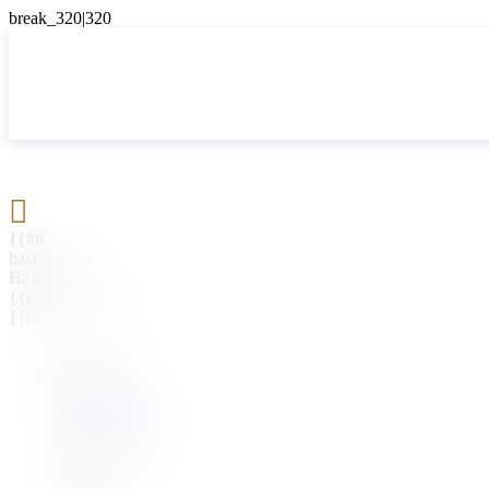

{{#if
hasParent}}
Назад
{{parentName}}
{{/if}}
{{#level0}}
{{#if
hasSubMenu}}
{{menuName}}
{{else}}
{{menuName}}
{{/if}}