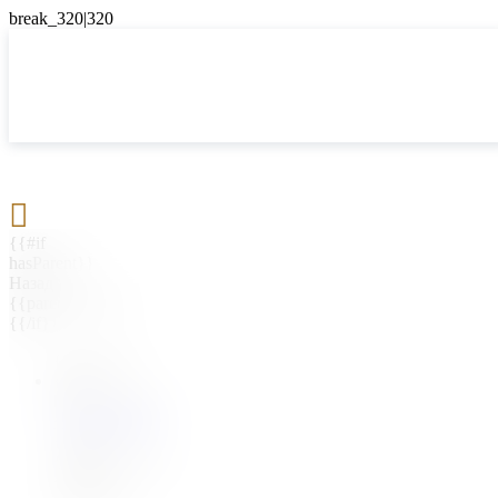

{{#if
hasParent}}
Назад
{{parentName}}
{{/if}}
{{#level0}}
{{#if
hasSubMenu}}
{{menuName}}
{{else}}
{{menuName}}
{{/if}}